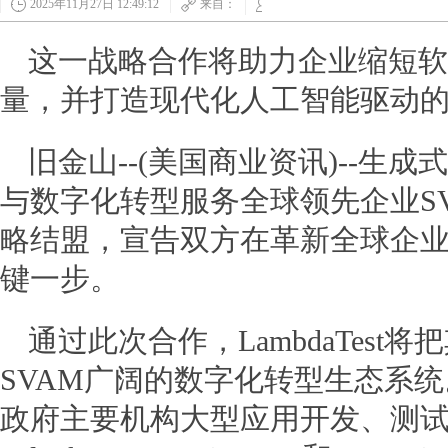
2025年11月27日 12:49:12
来自：
讯
这一战略合作将助力企业缩短软
量，并打造现代化人工智能驱动
旧金山--(美国商业资讯)--生成式A
与数字化转型服务全球领先企业S
略结盟，宣告双方在革新全球企
网
键一步。
通过此次合作，LambdaTest
SVAM广阔的数字化转型生态系统
政府主要机构大型应用开发、测